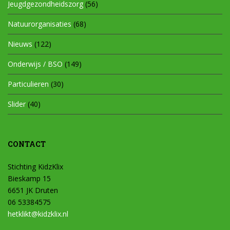
Jeugdgezondheidszorg
(56)
Natuurorganisaties
(68)
Nieuws
(122)
Onderwijs / BSO
(149)
Particulieren
(30)
Slider
(40)
CONTACT
Stichting KidzKlix
Bieskamp 15
6651 JK Druten
06 53384575
hetklikt@kidzklix.nl