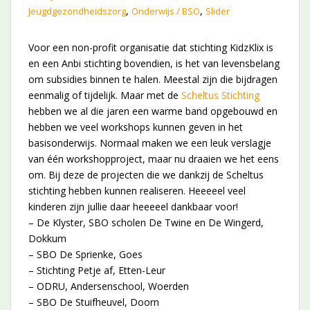
,
,
Jeugdgezondheidszorg
Onderwijs / BSO
Slider
Voor een non-profit organisatie dat stichting KidzKlix is
en een Anbi stichting bovendien, is het van levensbelang
om subsidies binnen te halen. Meestal zijn die bijdragen
eenmalig of tijdelijk. Maar met de
Scheltus Stichting
hebben we al die jaren een warme band opgebouwd en
hebben we veel workshops kunnen geven in het
basisonderwijs. Normaal maken we een leuk verslagje
van één workshopproject, maar nu draaien we het eens
om. Bij deze de projecten die we dankzij de Scheltus
stichting hebben kunnen realiseren. Heeeeel veel
kinderen zijn jullie daar heeeeel dankbaar voor!
– De Klyster, SBO scholen De Twine en De Wingerd,
Dokkum
– SBO De Sprienke, Goes
– Stichting Petje af, Etten-Leur
– ODRU, Andersenschool, Woerden
– SBO De Stuifheuvel, Doorn