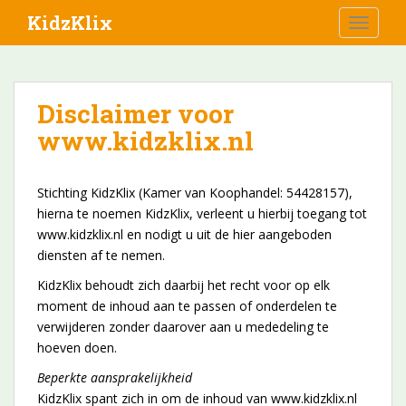
S
KidzKlix
TOGGLE
k
i
p
t
Disclaimer voor
o
www.kidzklix.nl
m
a
i
Stichting KidzKlix (Kamer van Koophandel: 54428157),
n
hierna te noemen KidzKlix, verleent u hierbij toegang tot
c
www.kidzklix.nl en nodigt u uit de hier aangeboden
o
diensten af te nemen.
n
t
KidzKlix behoudt zich daarbij het recht voor op elk
e
moment de inhoud aan te passen of onderdelen te
n
verwijderen zonder daarover aan u mededeling te
t
hoeven doen.
Beperkte aansprakelijkheid
KidzKlix spant zich in om de inhoud van www.kidzklix.nl