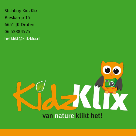
Stichting KidzKlix
Bieskamp 15
6651 JK Druten
06 53384575
hetklikt@kidzklix.nl