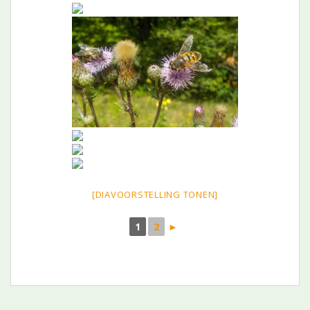
[DIAVOORSTELLING TONEN]
1
2
►