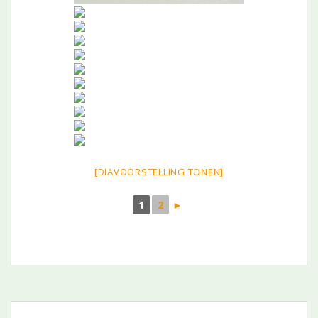
[DIAVOORSTELLING TONEN]
1
2
►