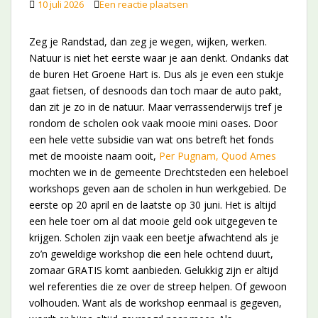
10 juli 2026
Een reactie plaatsen
Zeg je Randstad, dan zeg je wegen, wijken, werken.
Natuur is niet het eerste waar je aan denkt. Ondanks dat
de buren Het Groene Hart is. Dus als je even een stukje
gaat fietsen, of desnoods dan toch maar de auto pakt,
dan zit je zo in de natuur. Maar verrassenderwijs tref je
rondom de scholen ook vaak mooie mini oases. Door
een hele vette subsidie van wat ons betreft het fonds
met de mooiste naam ooit,
Per Pugnam, Quod Ames
mochten we in de gemeente Drechtsteden een heleboel
workshops geven aan de scholen in hun werkgebied. De
eerste op 20 april en de laatste op 30 juni. Het is altijd
een hele toer om al dat mooie geld ook uitgegeven te
krijgen. Scholen zijn vaak een beetje afwachtend als je
zo’n geweldige workshop die een hele ochtend duurt,
zomaar GRATIS komt aanbieden. Gelukkig zijn er altijd
wel referenties die ze over de streep helpen. Of gewoon
volhouden. Want als de workshop eenmaal is gegeven,