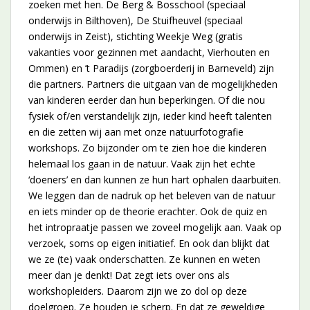
zoeken met hen. De Berg & Bosschool (speciaal
onderwijs in Bilthoven), De Stuifheuvel (speciaal
onderwijs in Zeist), stichting Weekje Weg (gratis
vakanties voor gezinnen met aandacht, Vierhouten en
Ommen) en ’t Paradijs (zorgboerderij in Barneveld) zijn
die partners. Partners die uitgaan van de mogelijkheden
van kinderen eerder dan hun beperkingen. Of die nou
fysiek of/en verstandelijk zijn, ieder kind heeft talenten
en die zetten wij aan met onze natuurfotografie
workshops. Zo bijzonder om te zien hoe die kinderen
helemaal los gaan in de natuur. Vaak zijn het echte
‘doeners’ en dan kunnen ze hun hart ophalen daarbuiten.
We leggen dan de nadruk op het beleven van de natuur
en iets minder op de theorie erachter. Ook de quiz en
het intropraatje passen we zoveel mogelijk aan. Vaak op
verzoek, soms op eigen initiatief. En ook dan blijkt dat
we ze (te) vaak onderschatten. Ze kunnen en weten
meer dan je denkt! Dat zegt iets over ons als
workshopleiders. Daarom zijn we zo dol op deze
doelgroep. Ze houden je scherp. En dat ze geweldige