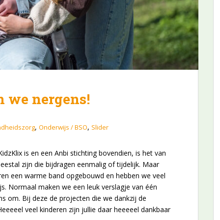
n we nergens!
,
,
ndheidszorg
Onderwijs / BSO
Slider
idzKlix is en een Anbi stichting bovendien, is het van
stal zijn die bijdragen eenmalig of tijdelijk. Maar
aren een warme band opgebouwd en hebben we veel
js. Normaal maken we een leuk verslagje van één
s om. Bij deze de projecten die we dankzij de
Heeeeel veel kinderen zijn jullie daar heeeeel dankbaar