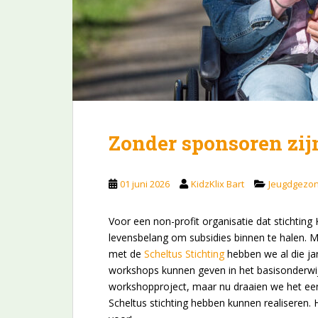
Zonder sponsoren zij
01 juni 2026
KidzKlix Bart
Jeugdgezo
Voor een non-profit organisatie dat stichting K
levensbelang om subsidies binnen te halen. Mee
met de
Scheltus Stichting
hebben we al die j
workshops kunnen geven in het basisonderwi
workshopproject, maar nu draaien we het een
Scheltus stichting hebben kunnen realiseren. 