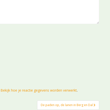
.
Bekijk hoe je reactie gegevens worden verwerkt
.
De paden op, de lanen in Berg en Dal