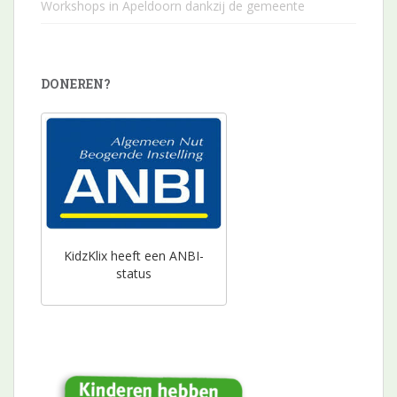
Workshops in Apeldoorn dankzij de gemeente
DONEREN?
KidzKlix heeft een ANBI-
status