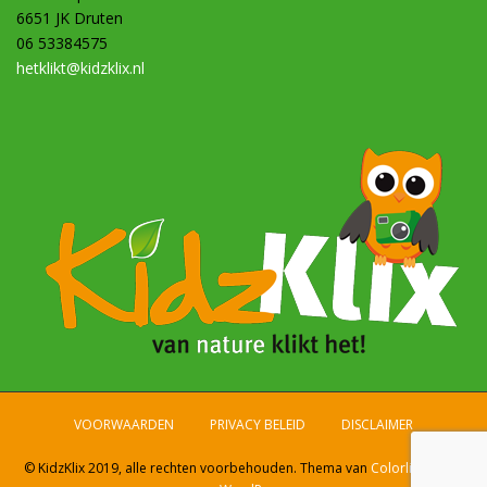
6651 JK Druten
06 53384575
hetklikt@kidzklix.nl
VOORWAARDEN
PRIVACY BELEID
DISCLAIMER
© KidzKlix 2019, alle rechten voorbehouden. Thema van
Colorlib
, draait