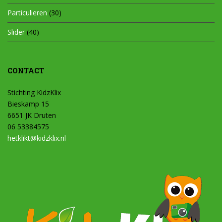
Particulieren
(30)
Slider
(40)
CONTACT
Stichting KidzKlix
Bieskamp 15
6651 JK Druten
06 53384575
hetklikt@kidzklix.nl