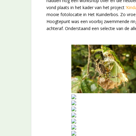
hadden nog één workshop over en die hebben 
vond plaats in het kader van het project
‘Kin
mooie fotolocatie in Het Kuinderbos. Zo vroeg 
Hoogtepunt was een voorbij zwemmende rings
achteraf. Onderstaand een selectie van de al