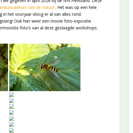
we gegeven in april 2026 bij de IVN Flevoland. Deze
dambassadeurs van de natuur’
. Het was op een hele
in het voorjaar vloog er al van alles rond.
lang! Ook hier weer een mooie foto-expositie
lermooiste foto’s van al deze geslaagde workshops.