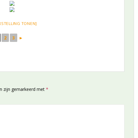
RSTELLING TONEN]
2
3
►
en zijn gemarkeerd met
*