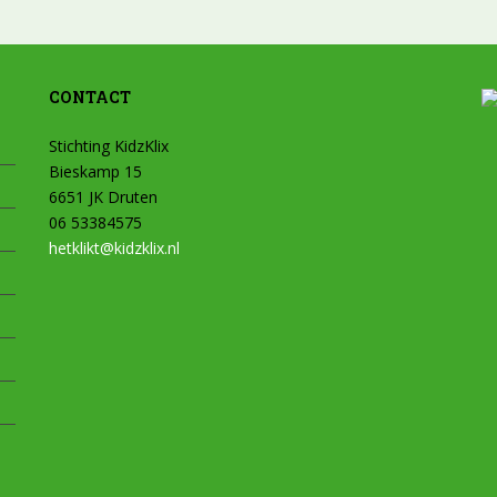
CONTACT
Stichting KidzKlix
Bieskamp 15
6651 JK Druten
06 53384575
hetklikt@kidzklix.nl