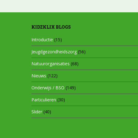
KIDZKLIX BLOGS
Introductie
(15)
Jeugdgezondheidszorg
(56)
Natuurorganisaties
(68)
Nieuws
(122)
Onderwijs / BSO
(149)
Particulieren
(30)
Slider
(40)