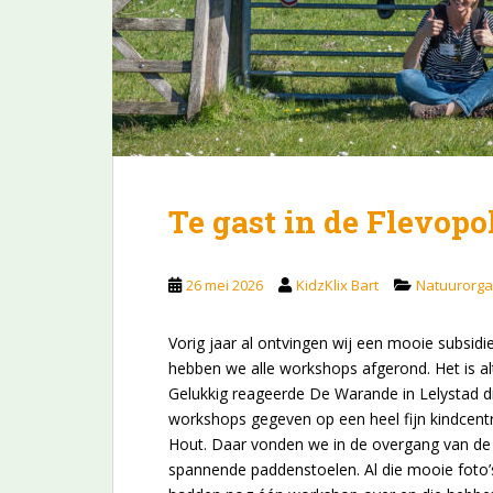
Te gast in de Flevopo
26 mei 2026
KidzKlix Bart
Natuurorga
Vorig jaar al ontvingen wij een mooie subsidi
hebben we alle workshops afgerond. Het is alt
Gelukkig reageerde De Warande in Lelystad di
workshops gegeven op een heel fijn kindcent
Hout. Daar vonden we in de overgang van de 
spannende paddenstoelen. Al die mooie foto’s