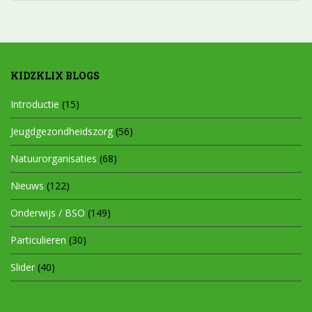
KIDZKLIX BLOGS
Introductie
(15)
Jeugdgezondheidszorg
(56)
Natuurorganisaties
(68)
Nieuws
(122)
Onderwijs / BSO
(149)
Particulieren
(30)
Slider
(40)