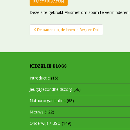
Deze site gebruikt Akismet om spam te verminderen
Bericht
De paden op, de lanen in Berg en Dal
navigatie
KIDZKLIX BLOGS
Introductie
(15)
Jeugdgezondheidszorg
(56)
Natuurorganisaties
(68)
Nieuws
(122)
Onderwijs / BSO
(149)