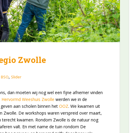
egio Zwolle
,
/ BSO
Slider
t ons, dan moeten wij nog wel een fijne afnemer vinden
 Hervormd Weeshuis Zwolle
werden we in de
e geven aan scholen binnen het
OOZ
. We kwamen uit
 in Zwolle. De workshops waren verspreid over maart,
enen terecht kwamen. Rondom Zwolle is de natuur nog
graferen valt. En met name de tuin rondom De