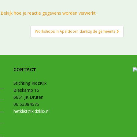
.
Bekijk hoe je reactie gegevens worden verwerkt
.
Workshops in Apeldoorn dankzij de gemeente
CONTACT
Stichting KidzKlix
Bieskamp 15
6651 JK Druten
06 53384575
hetklikt@kidzklix.nl