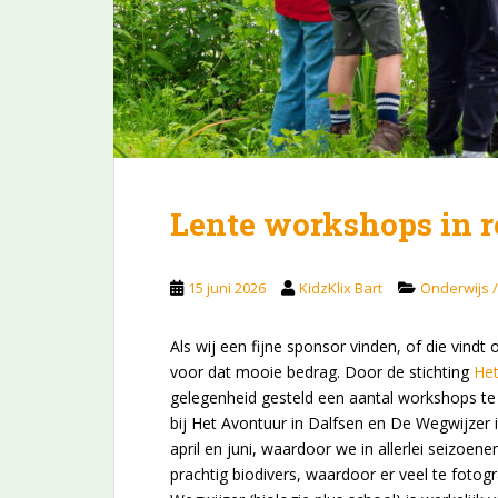
Lente workshops in r
15 juni 2026
KidzKlix Bart
Onderwijs 
Als wij een fijne sponsor vinden, of die vind
voor dat mooie bedrag. Door de stichting
Het
gelegenheid gesteld een aantal workshops t
bij Het Avontuur in Dalfsen en De Wegwijzer
april en juni, waardoor we in allerlei seizo
prachtig biodivers, waardoor er veel te foto