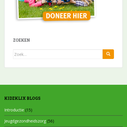
ZOEKEN
Zoek
naar:
KIDZKLIX BLOGS
Introductie
(15)
Jeugdgezondheidszorg
(56)