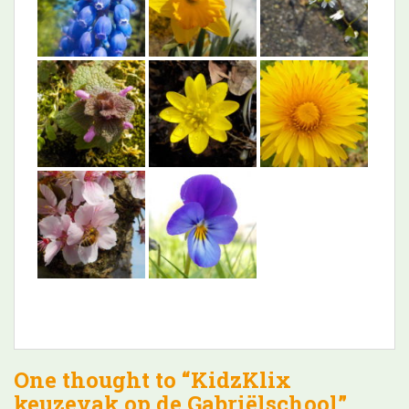
One thought to “KidzKlix
keuzevak op de Gabriëlschool”