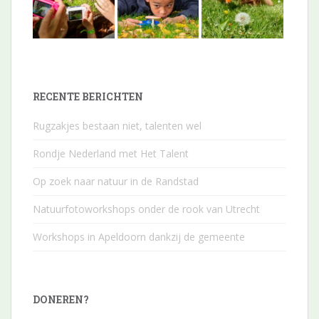
RECENTE BERICHTEN
Rugzakjes bestaan niet, talenten wel
Rondje Nederland met Het Talent
Op zoek naar natuur in de Randstad
Natuurfotoworkshops onder de rook van Utrecht
Workshops in Apeldoorn dankzij de gemeente
DONEREN?