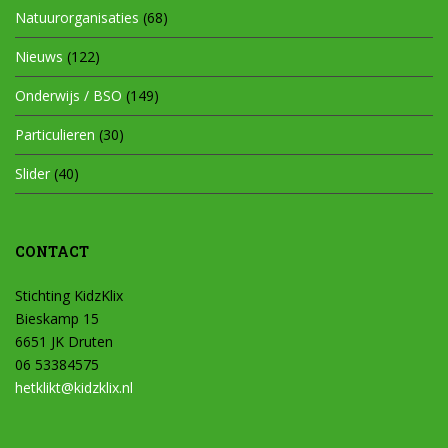
Natuurorganisaties
(68)
Nieuws
(122)
Onderwijs / BSO
(149)
Particulieren
(30)
Slider
(40)
CONTACT
Stichting KidzKlix
Bieskamp 15
6651 JK Druten
06 53384575
hetklikt@kidzklix.nl