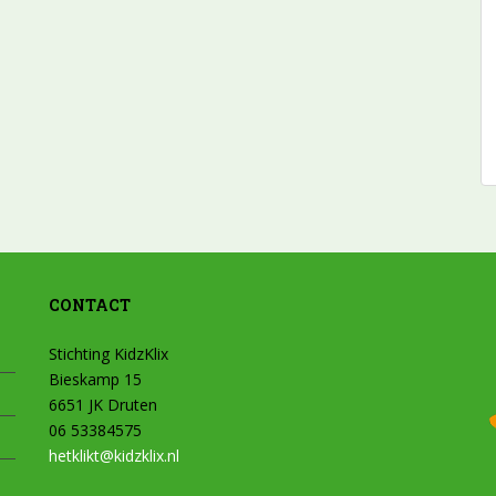
CONTACT
Stichting KidzKlix
Bieskamp 15
6651 JK Druten
06 53384575
hetklikt@kidzklix.nl