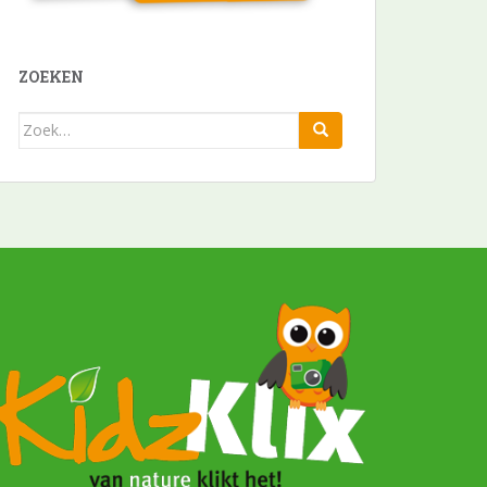
ZOEKEN
Zoek
naar: