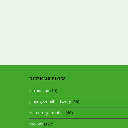
KIDZKLIX BLOGS
Introductie
(15)
Jeugdgezondheidszorg
(56)
Natuurorganisaties
(68)
Nieuws
(122)