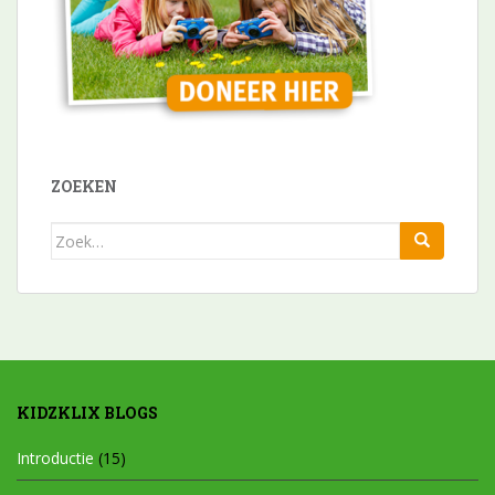
ZOEKEN
Zoek
naar:
KIDZKLIX BLOGS
Introductie
(15)