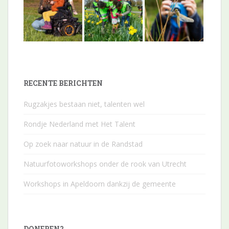
RECENTE BERICHTEN
Rugzakjes bestaan niet, talenten wel
Rondje Nederland met Het Talent
Op zoek naar natuur in de Randstad
Natuurfotoworkshops onder de rook van Utrecht
Workshops in Apeldoorn dankzij de gemeente
DONEREN?