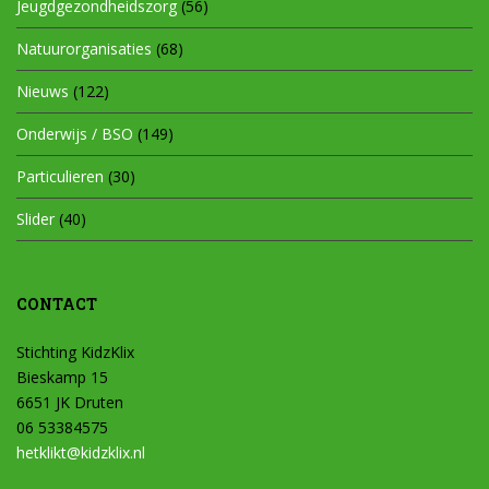
Jeugdgezondheidszorg
(56)
Natuurorganisaties
(68)
Nieuws
(122)
Onderwijs / BSO
(149)
Particulieren
(30)
Slider
(40)
CONTACT
Stichting KidzKlix
Bieskamp 15
6651 JK Druten
06 53384575
hetklikt@kidzklix.nl