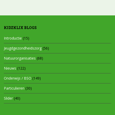
KIDZKLIX BLOGS
Introductie
(15)
Jeugdgezondheidszorg
(56)
Natuurorganisaties
(68)
Nieuws
(122)
Onderwijs / BSO
(149)
Particulieren
(30)
Slider
(40)