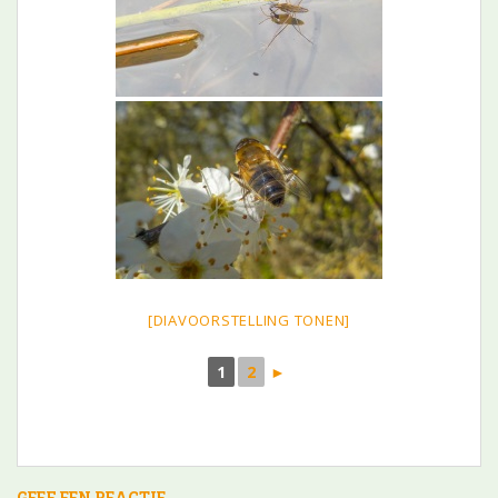
[DIAVOORSTELLING TONEN]
1
2
►
GEEF EEN REACTIE