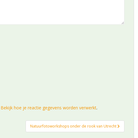
.
Bekijk hoe je reactie gegevens worden verwerkt
.
Natuurfotoworkshops onder de rook van Utrecht