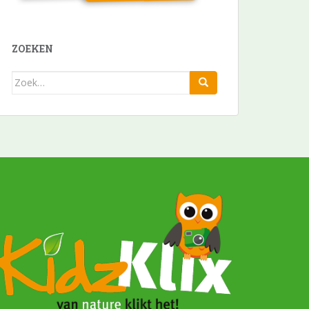
ZOEKEN
Zoek
naar: