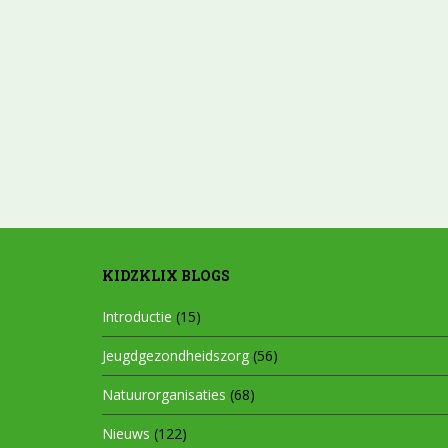
KIDZKLIX BLOGS
Introductie
(15)
Jeugdgezondheidszorg
(56)
Natuurorganisaties
(68)
Nieuws
(122)