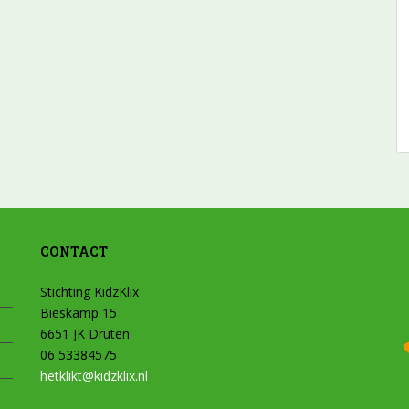
CONTACT
Stichting KidzKlix
Bieskamp 15
6651 JK Druten
06 53384575
hetklikt@kidzklix.nl