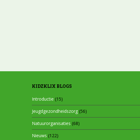
KIDZKLIX BLOGS
Introductie
(15)
Jeugdgezondheidszorg
(56)
Natuurorganisaties
(68)
Nieuws
(122)