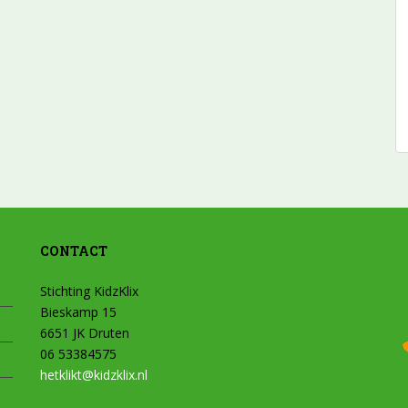
CONTACT
Stichting KidzKlix
Bieskamp 15
6651 JK Druten
06 53384575
hetklikt@kidzklix.nl