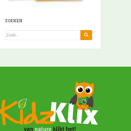
ZOEKEN
Zoek
naar: