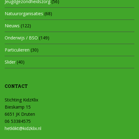
Jeugdgezondheidszorg
(56)
Natuurorganisaties
(68)
Nieuws
(122)
Onderwijs / BSO
(149)
Particulieren
(30)
Slider
(40)
CONTACT
Stichting KidzKlix
Bieskamp 15
6651 JK Druten
06 53384575
hetklikt@kidzklix.nl