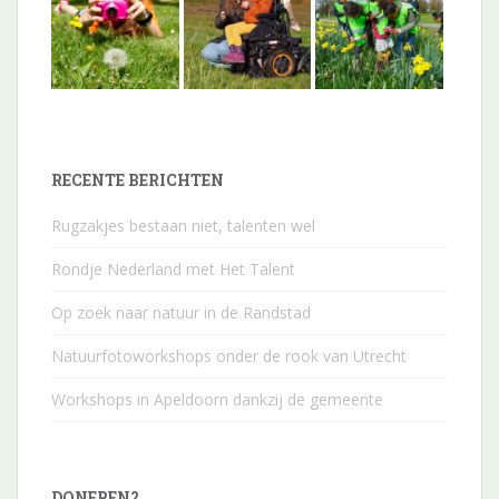
RECENTE BERICHTEN
Rugzakjes bestaan niet, talenten wel
Rondje Nederland met Het Talent
Op zoek naar natuur in de Randstad
Natuurfotoworkshops onder de rook van Utrecht
Workshops in Apeldoorn dankzij de gemeente
DONEREN?