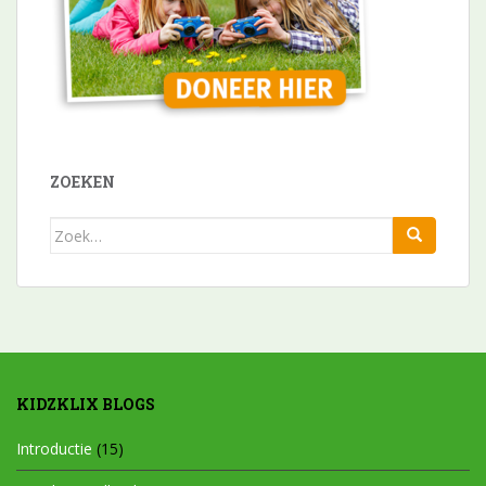
ZOEKEN
Zoek
naar:
KIDZKLIX BLOGS
Introductie
(15)