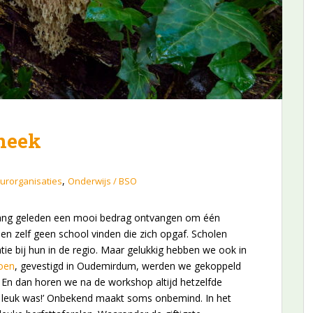
neek
,
urorganisaties
Onderwijs / BSO
lang geleden een mooi bedrag ontvangen om één
 zelf geen school vinden die zich opgaf. Scholen
ie bij hun in de regio. Maar gelukkig hebben we ook in
oen
, gevestigd in Oudemirdum, werden we gekoppeld
. En dan horen we na de workshop altijd hetzelfde
 zo leuk was!’ Onbekend maakt soms onbemind. In het