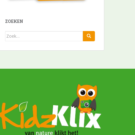
ZOEKEN
Zoek
naar: