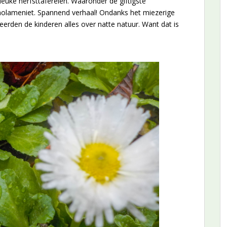
euke herfsttaferelen. Waaronder de giftigste
nolameniet. Spannend verhaal! Ondanks het miezerige
erden de kinderen alles over natte natuur. Want dat is