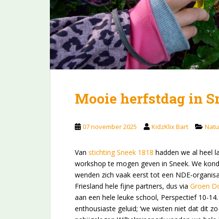
Mooie herfstdag in S
07 november 2025
KidzKlix Bart
Natu
Van
stichting Sneek 1818
hadden we al heel 
workshop te mogen geven in Sneek. We konden
wenden zich vaak eerst tot een NDE-organisat
Friesland hele fijne partners, dus via
Groen D
aan een hele leuke school, Perspectief 10-14
enthousiaste geluid; ‘we wisten niet dat dit