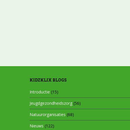
KIDZKLIX BLOGS
Introductie
(15)
Jeugdgezondheidszorg
(56)
Natuurorganisaties
(68)
Nieuws
(122)