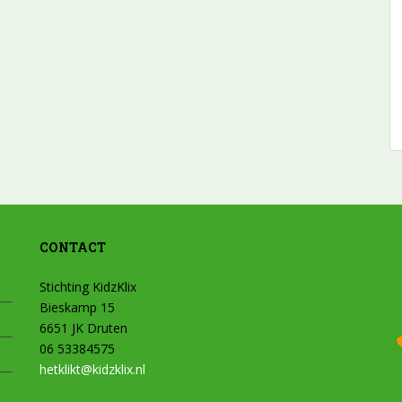
CONTACT
Stichting KidzKlix
Bieskamp 15
6651 JK Druten
06 53384575
hetklikt@kidzklix.nl