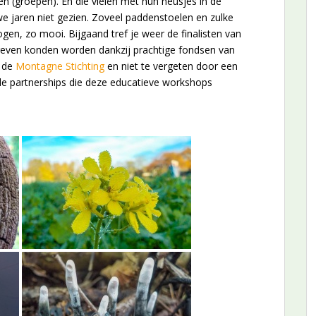
len (groepen). En die vielen met hun neusjes in de
e jaren niet gezien. Zoveel paddenstoelen en zulke
gen, zo mooi. Bijgaand tref je weer de finalisten van
even konden worden dankzij prachtige fondsen van
, de
Montagne Stichting
en niet te vergeten door een
de partnerships die deze educatieve workshops