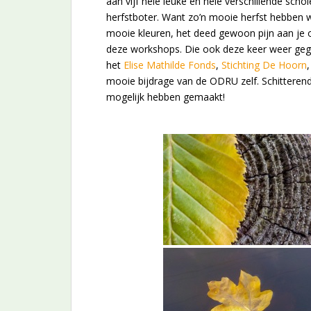
aan vijf hele leuke en hele verschillende scho
herfstboter. Want zo’n mooie herfst hebben w
mooie kleuren, het deed gewoon pijn aan je o
deze workshops. Die ook deze keer weer geg
het
Elise Mathilde Fonds
,
Stichting De Hoorn
mooie bijdrage van de ODRU zelf. Schitteren
mogelijk hebben gemaakt!