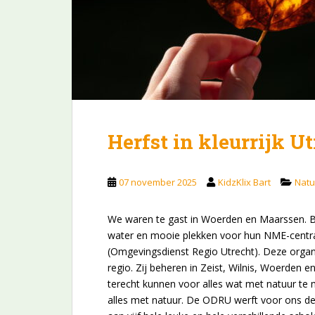
Herfst in kleurrijk U
07 november 2025
KidzKlix Bart
Natu
We waren te gast in Woerden en Maarssen. Be
water en mooie plekken voor hun NME-centra. 
(Omgevingsdienst Regio Utrecht). Deze organi
regio. Zij beheren in Zeist, Wilnis, Woerden 
terecht kunnen voor alles wat met natuur te
alles met natuur. De ODRU werft voor ons de