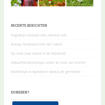
RECENTE BERICHTEN
Rugzakjes bestaan niet, talenten wel
Rondje Nederland met Het Talent
Op zoek naar natuur in de Randstad
Natuurfotoworkshops onder de rook van Utrecht
Workshops in Apeldoorn dankzij de gemeente
DONEREN?