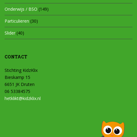
Onderwijs / BSO
(149)
Particulieren
(30)
Slider
(40)
CONTACT
Stichting KidzKlix
Bieskamp 15
6651 JK Druten
06 53384575
hetklikt@kidzklix.nl