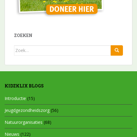
ZOEKEN
Zoek
naar:
KIDZKLIX BLOGS
Introductie
(15)
Jeugdgezondheidszorg
(56)
Natuurorganisaties
(68)
Nieuws
(122)