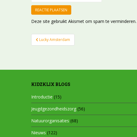
Deze site gebruikt Akismet om spam te verminderen
Bericht
Lucky Amsterdam
navigatie
KIDZKLIX BLOGS
Introductie
(15)
Jeugdgezondheidszorg
(56)
Natuurorganisaties
(68)
Nieuws
(122)