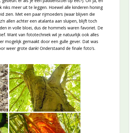
t gebeurt er als je een paddenstoel op eet?). Oh ja, en
 niks meer uit te leggen. Hoewel alle kinderen honing
id zien. Met een paar rijmoeders (waar blijven die
’n allen achter een atalanta aan sluipen, blijft toch
den in volle bloei, dus de hommels waren favoriet. De
f. Want van fototechniek wil je natuurlijk ook alles
r mogelijk gemaakt door een gulle gever. Dat was
or weer grote dank! Onderstaand de finale foto’s.