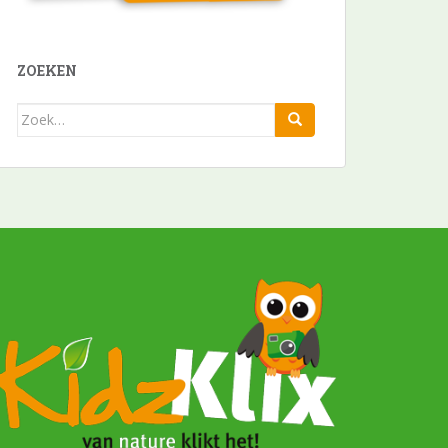
ZOEKEN
Zoek
naar: