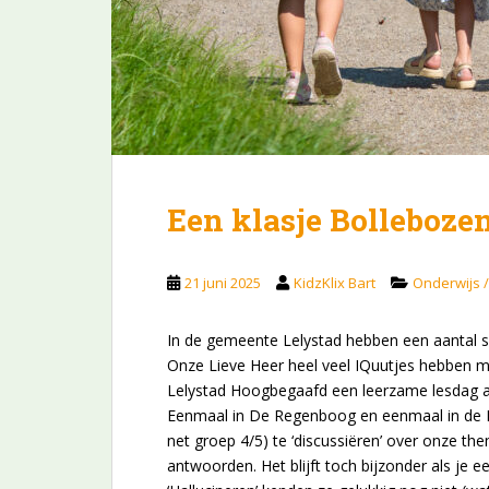
Een klasje Bolleboze
21 juni 2025
KidzKlix Bart
Onderwijs 
In de gemeente Lelystad hebben een aantal 
Onze Lieve Heer heel veel IQuutjes hebben m
Lelystad Hoogbegaafd een leerzame lesdag aan
Eenmaal in De Regenboog en eenmaal in de Bo
net groep 4/5) te ‘discussiëren’ over onze th
antwoorden. Het blijft toch bijzonder als je e