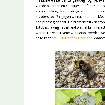
‘Hallucineren’ kenden ze gelukkig nog niet (wa
van de bloemen en de bijtjes hoefde je ze ook
als hun belangrijkste bijdrage voor de menshe
rijvaders toch?!) gingen we naar het bos. Met z
een prachtig gezicht. De bramenstruiken ston
fotobespreking naderhand was lekker interactie
weten. Deze leerzame workshops werden wee
deze keer
het Cultuurfonds Flevoland
. Waarvo