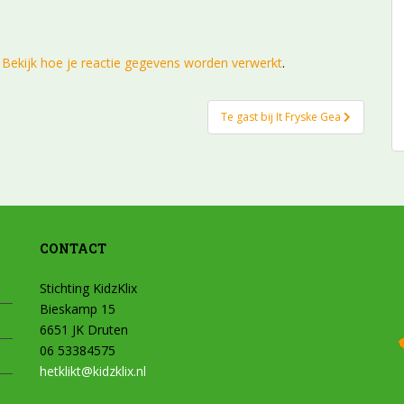
.
Bekijk hoe je reactie gegevens worden verwerkt
.
Te gast bij It Fryske Gea
CONTACT
Stichting KidzKlix
Bieskamp 15
6651 JK Druten
06 53384575
hetklikt@kidzklix.nl