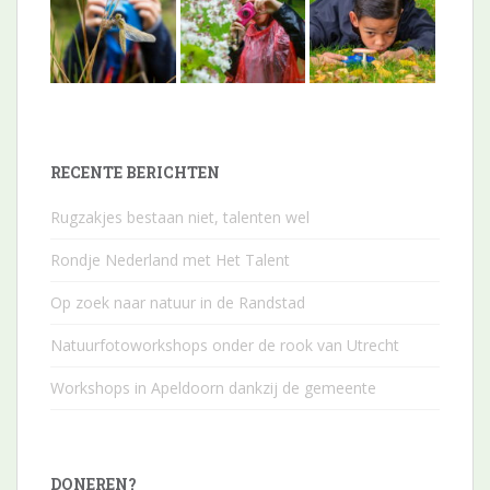
RECENTE BERICHTEN
Rugzakjes bestaan niet, talenten wel
Rondje Nederland met Het Talent
Op zoek naar natuur in de Randstad
Natuurfotoworkshops onder de rook van Utrecht
Workshops in Apeldoorn dankzij de gemeente
DONEREN?