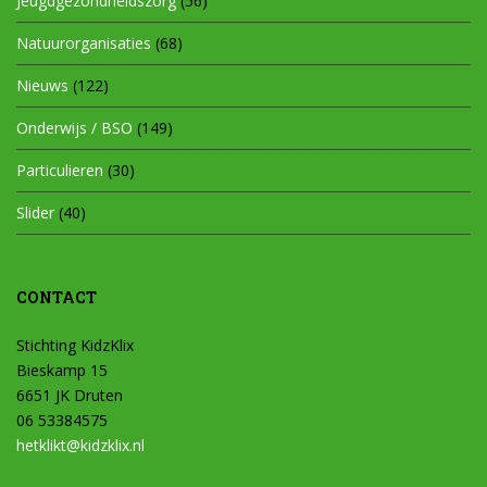
Jeugdgezondheidszorg
(56)
Natuurorganisaties
(68)
Nieuws
(122)
Onderwijs / BSO
(149)
Particulieren
(30)
Slider
(40)
CONTACT
Stichting KidzKlix
Bieskamp 15
6651 JK Druten
06 53384575
hetklikt@kidzklix.nl