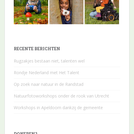
RECENTE BERICHTEN
Rugzakjes bestaan niet, talenten wel
Rondje Nederland met Het Talent
Op zoek naar natuur in de Randstad
Natuurfotoworkshops onder de rook van Utrecht
Workshops in Apeldoorn dankzij de gemeente
DONEREN?