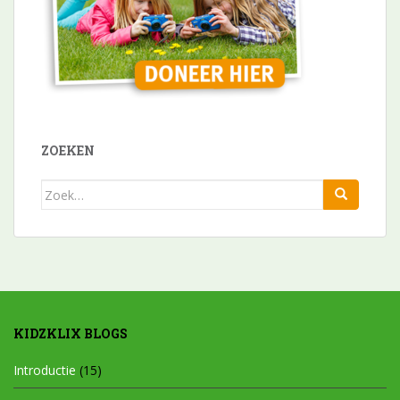
ZOEKEN
Zoek
naar:
KIDZKLIX BLOGS
Introductie
(15)