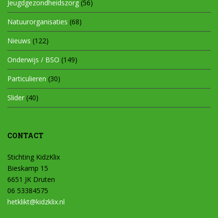
Jeugdgezondheidszorg
(56)
Natuurorganisaties
(68)
Nieuws
(122)
Onderwijs / BSO
(149)
Particulieren
(30)
Slider
(40)
CONTACT
Stichting KidzKlix
Bieskamp 15
6651 JK Druten
06 53384575
hetklikt@kidzklix.nl