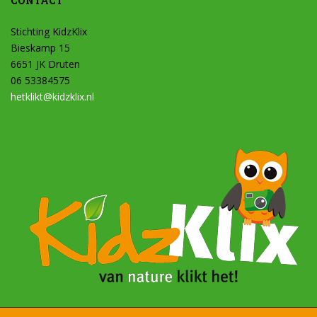
CONTACT
Stichting KidzKlix
Bieskamp 15
6651 JK Druten
06 53384575
hetklikt@kidzklix.nl