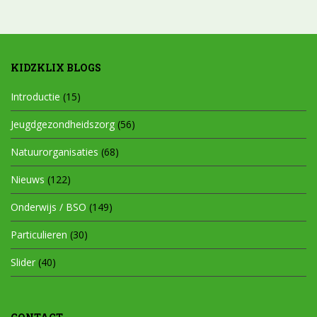
KIDZKLIX BLOGS
Introductie
(15)
Jeugdgezondheidszorg
(56)
Natuurorganisaties
(68)
Nieuws
(122)
Onderwijs / BSO
(149)
Particulieren
(30)
Slider
(40)