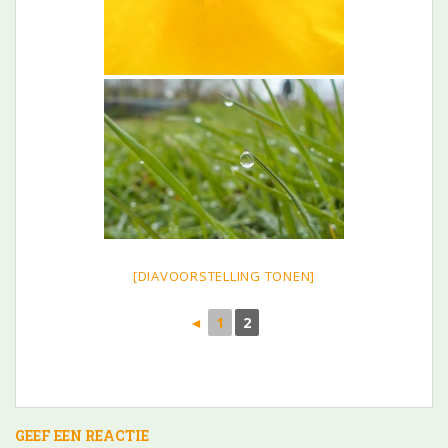
[DIAVOORSTELLING TONEN]
◄
1
2
GEEF EEN REACTIE