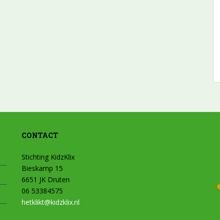
CONTACT
Stichting KidzKlix
Bieskamp 15
6651 JK Druten
06 53384575
hetklikt@kidzklix.nl