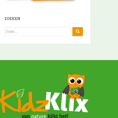
ZOEKEN
Zoek
naar: