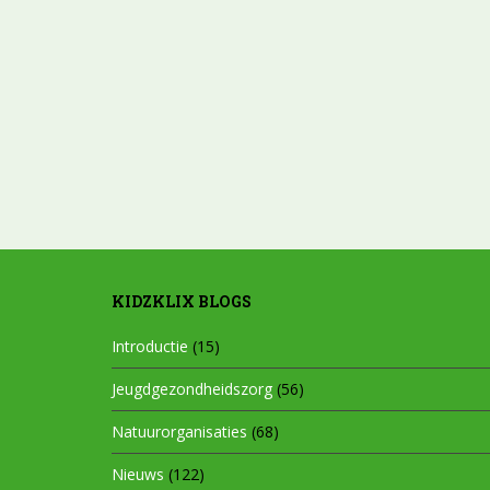
KIDZKLIX BLOGS
Introductie
(15)
Jeugdgezondheidszorg
(56)
Natuurorganisaties
(68)
Nieuws
(122)