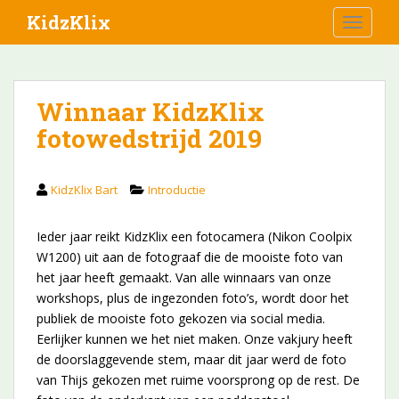
S
KidzKlix
TOGGLE
k
i
p
t
Winnaar KidzKlix
o
fotowedstrijd 2019
m
a
i
KidzKlix Bart
Introductie
n
c
o
Ieder jaar reikt KidzKlix een fotocamera (Nikon Coolpix
n
W1200) uit aan de fotograaf die de mooiste foto van
t
het jaar heeft gemaakt. Van alle winnaars van onze
e
workshops, plus de ingezonden foto’s, wordt door het
n
publiek de mooiste foto gekozen via social media.
t
Eerlijker kunnen we het niet maken. Onze vakjury heeft
de doorslaggevende stem, maar dit jaar werd de foto
van Thijs gekozen met ruime voorsprong op de rest. De