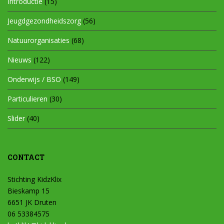
Introductie
(15)
Jeugdgezondheidszorg
(56)
Natuurorganisaties
(68)
Nieuws
(122)
Onderwijs / BSO
(149)
Particulieren
(30)
Slider
(40)
CONTACT
Stichting KidzKlix
Bieskamp 15
6651 JK Druten
06 53384575