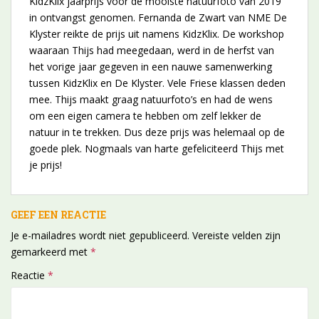
KidzKlix jaarprijs voor de mooiste natuurfoto van 2019
in ontvangst genomen. Fernanda de Zwart van NME De
Klyster reikte de prijs uit namens KidzKlix. De workshop
waaraan Thijs had meegedaan, werd in de herfst van
het vorige jaar gegeven in een nauwe samenwerking
tussen KidzKlix en De Klyster. Vele Friese klassen deden
mee. Thijs maakt graag natuurfoto’s en had de wens
om een eigen camera te hebben om zelf lekker de
natuur in te trekken. Dus deze prijs was helemaal op de
goede plek. Nogmaals van harte gefeliciteerd Thijs met
je prijs!
GEEF EEN REACTIE
Je e-mailadres wordt niet gepubliceerd.
Vereiste velden zijn
gemarkeerd met
*
Reactie
*