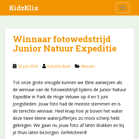
S
KidzKlix
TOGGLE
k
i
p
t
Winnaar fotowedstrijd
o
Junior Natuur Expeditie
m
a
i
02 juli 2016
KidzKlix Bart
Nieuws
n
c
o
Tot onze grote vreugde kunnen we Eline aanwijzen als
n
de winnaar van de fotowedstrijd tijdens de Junior Natuur
t
Expeditie in Park de Hoge Veluwe op 4 en 5 juni
e
jongstleden. Jouw foto had de meeste stemmen en is
n
de terechte winnaar. Heel knap hoe je boven het water
t
deze twee kleine waterjuffertjes zo mooi scherp hebt
gekregen. We gaan nu jouw foto af laten drukken en bij
je thuis laten bezorgen. Gefeliciteerd!