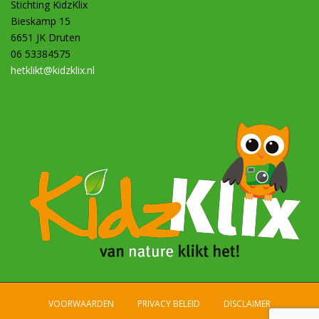
Stichting KidzKlix
Bieskamp 15
6651 JK Druten
06 53384575
hetklikt@kidzklix.nl
VOORWAARDEN
PRIVACY BELEID
DISCLAIMER