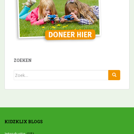
ZOEKEN
Zoek
naar:
KIDZKLIX BLOGS
Introductie
(15)