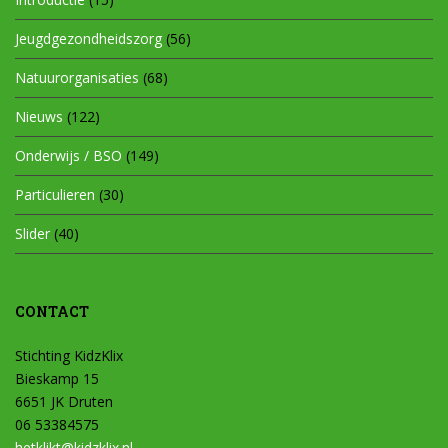
Jeugdgezondheidszorg
(56)
Natuurorganisaties
(68)
Nieuws
(122)
Onderwijs / BSO
(149)
Particulieren
(30)
Slider
(40)
CONTACT
Stichting KidzKlix
Bieskamp 15
6651 JK Druten
06 53384575
hetklikt@kidzklix.nl