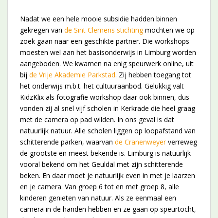
Nadat we een hele mooie subsidie hadden binnen
gekregen van
de Sint Clemens stichting
mochten we op
zoek gaan naar een geschikte partner. Die workshops
moesten wel aan het basisonderwijs in Limburg worden
aangeboden. We kwamen na enig speurwerk online, uit
bij
de Vrije Akademie Parkstad
. Zij hebben toegang tot
het onderwijs m.b.t. het cultuuraanbod. Gelukkig valt
KidzKlix als fotografie workshop daar ook binnen, dus
vonden zij al snel vijf scholen in Kerkrade die heel graag
met de camera op pad wilden. In ons geval is dat
natuurlijk natuur. Alle scholen liggen op loopafstand van
schitterende parken, waarvan
de Cranenweyer
verreweg
de grootste en meest bekende is. Limburg is natuurlijk
vooral bekend om het Geuldal met zijn schitterende
beken. En daar moet je natuurlijk even in met je laarzen
en je camera. Van groep 6 tot en met groep 8, alle
kinderen genieten van natuur. Als ze eenmaal een
camera in de handen hebben en ze gaan op speurtocht,