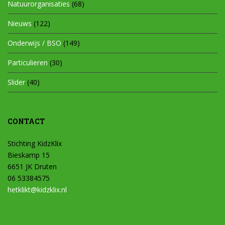
Natuurorganisaties
(68)
Nieuws
(122)
Onderwijs / BSO
(149)
Particulieren
(30)
Slider
(40)
CONTACT
Stichting KidzKlix
Bieskamp 15
6651 JK Druten
06 53384575
hetklikt@kidzklix.nl