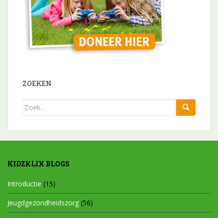
ZOEKEN
Zoek
naar:
KIDZKLIX BLOGS
Introductie
(15)
Jeugdgezondheidszorg
(56)