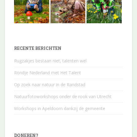
RECENTE BERICHTEN
Rugzakjes bestaan niet, talenten wel
Rondje Nederland met Het Talent
Op zoek naar natuur in de Randstad
Natuurfotoworkshops onder de rook van Utrecht
Workshops in Apeldoorn dankzij de gemeente
DONEREN?