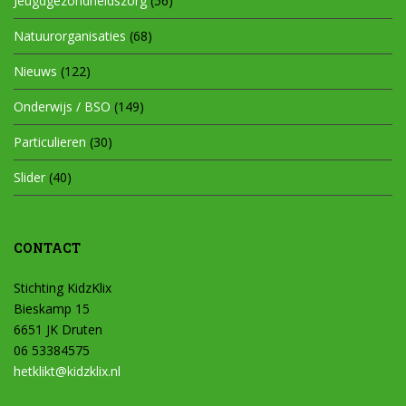
Jeugdgezondheidszorg
(56)
Natuurorganisaties
(68)
Nieuws
(122)
Onderwijs / BSO
(149)
Particulieren
(30)
Slider
(40)
CONTACT
Stichting KidzKlix
Bieskamp 15
6651 JK Druten
06 53384575
hetklikt@kidzklix.nl