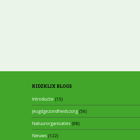
KIDZKLIX BLOGS
Introductie
(15)
Jeugdgezondheidszorg
(56)
Natuurorganisaties
(68)
Nieuws
(122)