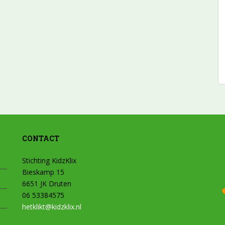
CONTACT
Stichting KidzKlix
Bieskamp 15
6651 JK Druten
06 53384575
hetklikt@kidzklix.nl