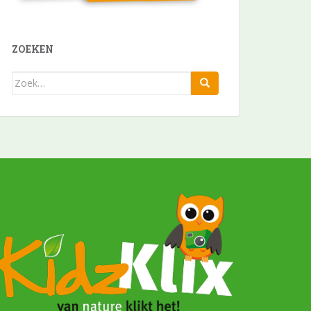
ZOEKEN
Zoek
naar: