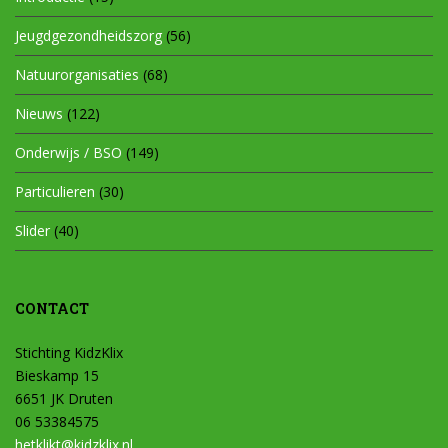
Jeugdgezondheidszorg
(56)
Natuurorganisaties
(68)
Nieuws
(122)
Onderwijs / BSO
(149)
Particulieren
(30)
Slider
(40)
CONTACT
Stichting KidzKlix
Bieskamp 15
6651 JK Druten
06 53384575
hetklikt@kidzklix.nl