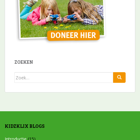
ZOEKEN
Zoek
naar:
KIDZKLIX BLOGS
Introductie
(15)