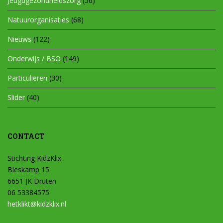
Jeugdgezondheidszorg
(56)
Natuurorganisaties
(68)
Nieuws
(122)
Onderwijs / BSO
(149)
Particulieren
(30)
Slider
(40)
CONTACT
Stichting KidzKlix
Bieskamp 15
6651 JK Druten
06 53384575
hetklikt@kidzklix.nl