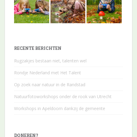
RECENTE BERICHTEN
Rugzakjes bestaan niet, talenten wel
Rondje Nederland met Het Talent
Op zoek naar natuur in de Randstad
Natuurfotoworkshops onder de rook van Utrecht
Workshops in Apeldoorn dankzij de gemeente
DONEREN?