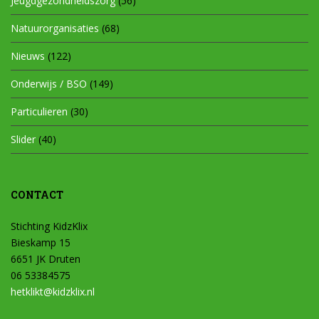
Jeugdgezondheidszorg
(56)
Natuurorganisaties
(68)
Nieuws
(122)
Onderwijs / BSO
(149)
Particulieren
(30)
Slider
(40)
CONTACT
Stichting KidzKlix
Bieskamp 15
6651 JK Druten
06 53384575
hetklikt@kidzklix.nl