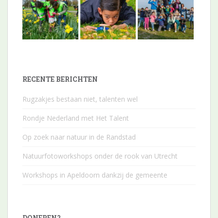
RECENTE BERICHTEN
Rugzakjes bestaan niet, talenten wel
Rondje Nederland met Het Talent
Op zoek naar natuur in de Randstad
Natuurfotoworkshops onder de rook van Utrecht
Workshops in Apeldoorn dankzij de gemeente
DONEREN?