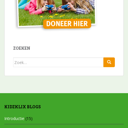
ZOEKEN
Zoek
naar:
KIDZKLIX BLOGS
Introductie
(15)