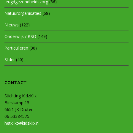
Jeugdgezondheidszorg
(56)
Natuurorganisaties
(68)
Nieuws
(122)
Onderwijs / BSO
(149)
Particulieren
(30)
Slider
(40)
CONTACT
Stichting KidzKlix
Bieskamp 15
6651 JK Druten
06 53384575
hetklikt@kidzklix.nl