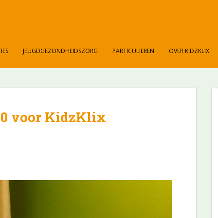
IES
JEUGDGEZONDHEIDSZORG
PARTICULIEREN
OVER KIDZKLIX
0 voor KidzKlix