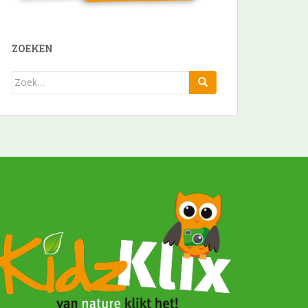
ZOEKEN
Zoek
naar: