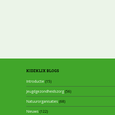
KIDZKLIX BLOGS
Introductie
(15)
Jeugdgezondheidszorg
(56)
Natuurorganisaties
(68)
Nieuws
(122)