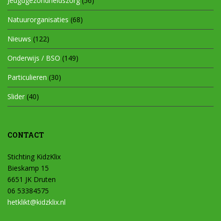
Jeugdgezondheidszorg
(56)
Natuurorganisaties
(68)
Nieuws
(122)
Onderwijs / BSO
(149)
Particulieren
(30)
Slider
(40)
CONTACT
Stichting KidzKlix
Bieskamp 15
6651 JK Druten
06 53384575
hetklikt@kidzklix.nl