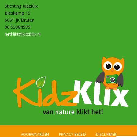
Stichting KidzKlix
Bieskamp 15
6651 JK Druten
06 53384575
hetklikt@kidzklix.nl
VOORWAARDEN
PRIVACY BELEID
DISCLAIMER