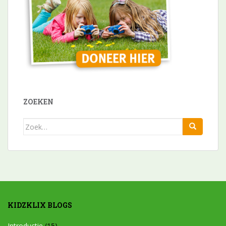
ZOEKEN
Zoek
naar:
KIDZKLIX BLOGS
Introductie
(15)