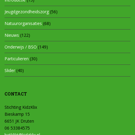
Jeugdgezondheidszorg
(56)
Natuurorganisaties
(68)
Nieuws
(122)
Onderwijs / BSO
(149)
Particulieren
(30)
Slider
(40)
CONTACT
Stichting KidzKlix
Bieskamp 15
6651 JK Druten
06 53384575
hetklikt@kidzklix.nl