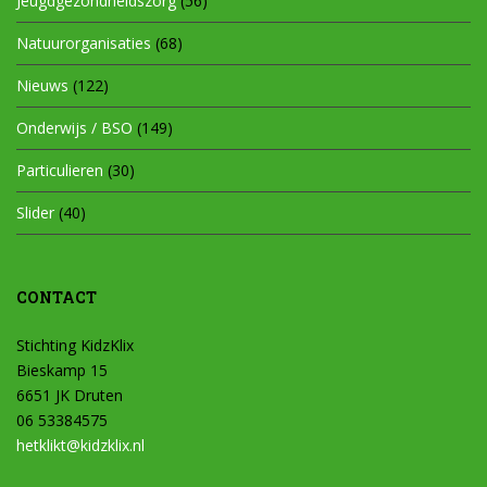
Jeugdgezondheidszorg
(56)
Natuurorganisaties
(68)
Nieuws
(122)
Onderwijs / BSO
(149)
Particulieren
(30)
Slider
(40)
CONTACT
Stichting KidzKlix
Bieskamp 15
6651 JK Druten
06 53384575
hetklikt@kidzklix.nl