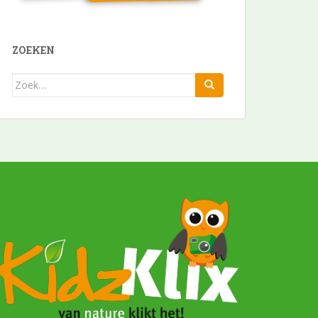
ZOEKEN
Zoek
naar: