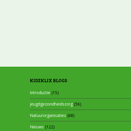
KIDZKLIX BLOGS
Introductie
(15)
Jeugdgezondheidszorg
(56)
Natuurorganisaties
(68)
Nieuws
(122)