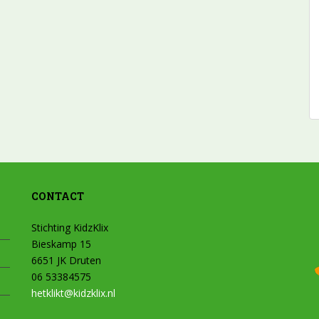
CONTACT
Stichting KidzKlix
Bieskamp 15
6651 JK Druten
06 53384575
hetklikt@kidzklix.nl