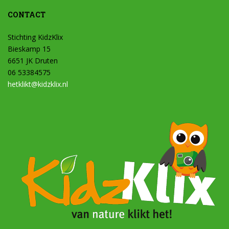
CONTACT
Stichting KidzKlix
Bieskamp 15
6651 JK Druten
06 53384575
hetklikt@kidzklix.nl