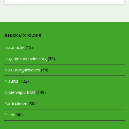
KIDZKLIX BLOGS
Introductie
(15)
Jeugdgezondheidszorg
(56)
Natuurorganisaties
(68)
Nieuws
(122)
Onderwijs / BSO
(149)
Particulieren
(30)
Slider
(40)