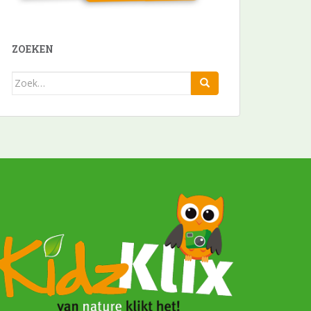
ZOEKEN
Zoek
naar: