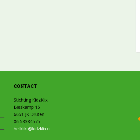
CONTACT
Stichting KidzKlix
Bieskamp 15
6651 JK Druten
06 53384575
hetklikt@kidzklix.nl