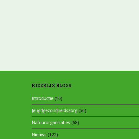
KIDZKLIX BLOGS
Introductie
(15)
Jeugdgezondheidszorg
(56)
Natuurorganisaties
(68)
Nieuws
(122)