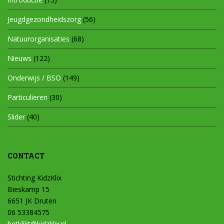
Jeugdgezondheidszorg
(56)
Natuurorganisaties
(68)
Nieuws
(122)
Onderwijs / BSO
(149)
Particulieren
(30)
Slider
(40)
CONTACT
Stichting KidzKlix
Bieskamp 15
6651 JK Druten
06 53384575
hetklikt@kidzklix.nl