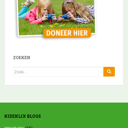
ZOEKEN
Zoek
naar:
KIDZKLIX BLOGS
Introductie
(15)