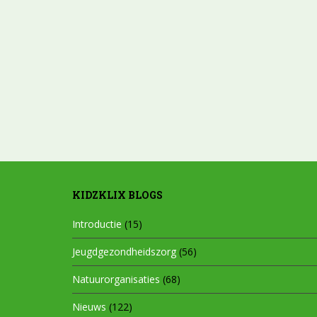
KIDZKLIX BLOGS
Introductie
(15)
Jeugdgezondheidszorg
(56)
Natuurorganisaties
(68)
Nieuws
(122)