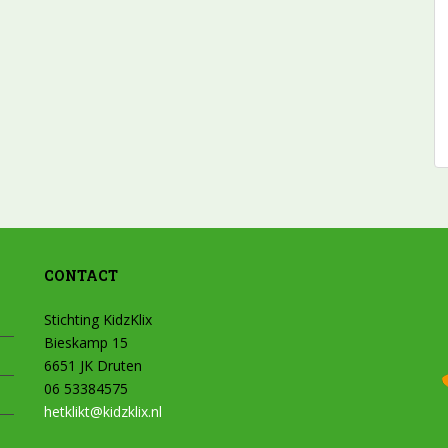
CONTACT
Stichting KidzKlix
Bieskamp 15
6651 JK Druten
06 53384575
hetklikt@kidzklix.nl