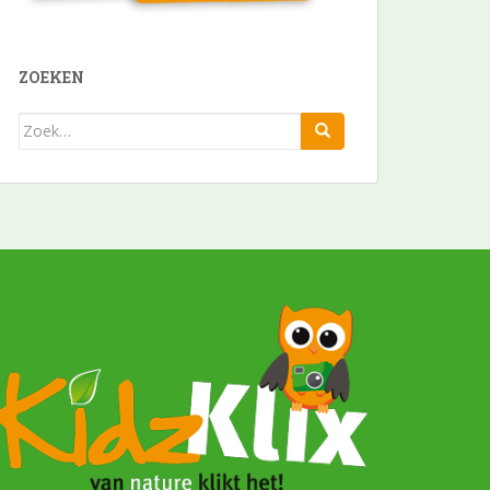
ZOEKEN
Zoek
naar: