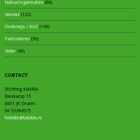
Natuurorganisaties
(68)
Nieuws
(122)
Onderwijs / BSO
(149)
Particulieren
(30)
Slider
(40)
CONTACT
Stichting KidzKlix
Bieskamp 15
6651 JK Druten
06 53384575
hetklikt@kidzklix.nl