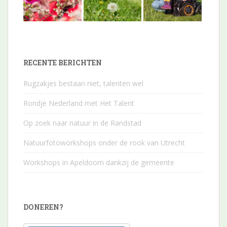
RECENTE BERICHTEN
Rugzakjes bestaan niet, talenten wel
Rondje Nederland met Het Talent
Op zoek naar natuur in de Randstad
Natuurfotoworkshops onder de rook van Utrecht
Workshops in Apeldoorn dankzij de gemeente
DONEREN?