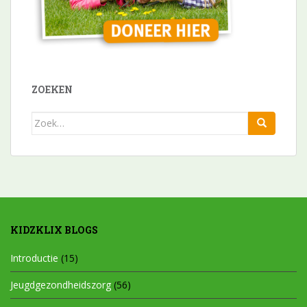
ZOEKEN
Zoek
naar:
KIDZKLIX BLOGS
Introductie
(15)
Jeugdgezondheidszorg
(56)