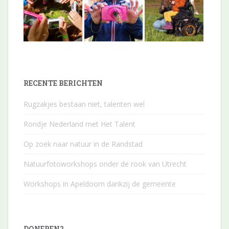
RECENTE BERICHTEN
Rugzakjes bestaan niet, talenten wel
Rondje Nederland met Het Talent
Op zoek naar natuur in de Randstad
Natuurfotoworkshops onder de rook van Utrecht
Workshops in Apeldoorn dankzij de gemeente
DONEREN?