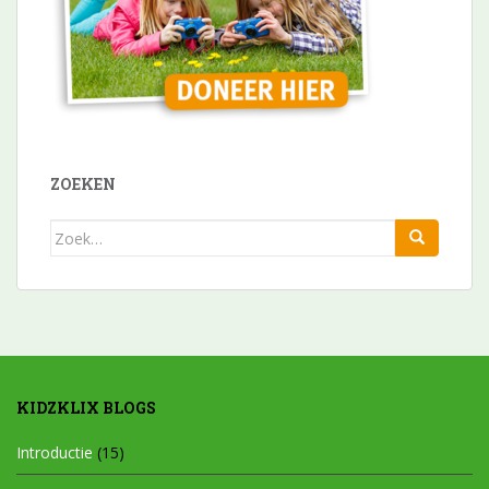
ZOEKEN
Zoek
naar:
KIDZKLIX BLOGS
Introductie
(15)