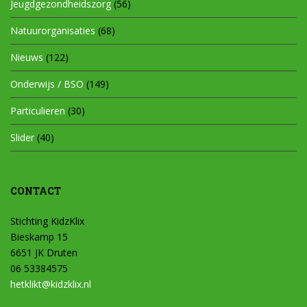
Jeugdgezondheidszorg
(56)
Natuurorganisaties
(68)
Nieuws
(122)
Onderwijs / BSO
(149)
Particulieren
(30)
Slider
(40)
CONTACT
Stichting KidzKlix
Bieskamp 15
6651 JK Druten
06 53384575
hetklikt@kidzklix.nl