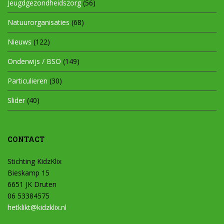
Jeugdgezondheidszorg
(56)
Natuurorganisaties
(68)
Nieuws
(122)
Onderwijs / BSO
(149)
Particulieren
(30)
Slider
(40)
CONTACT
Stichting KidzKlix
Bieskamp 15
6651 JK Druten
06 53384575
hetklikt@kidzklix.nl