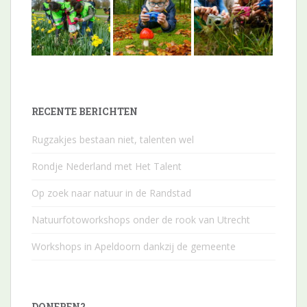
RECENTE BERICHTEN
Rugzakjes bestaan niet, talenten wel
Rondje Nederland met Het Talent
Op zoek naar natuur in de Randstad
Natuurfotoworkshops onder de rook van Utrecht
Workshops in Apeldoorn dankzij de gemeente
DONEREN?