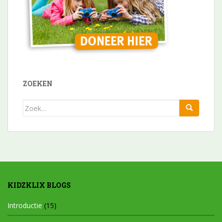
ZOEKEN
Zoek
naar:
KIDZKLIX BLOGS
Introductie
(15)