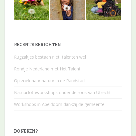
RECENTE BERICHTEN
Rugzakjes bestaan niet, talenten wel
Rondje Nederland met Het Talent
Op zoek naar natuur in de Randstad
Natuurfotoworkshops onder de rook van Utrecht
Workshops in Apeldoorn dankzij de gemeente
DONEREN?