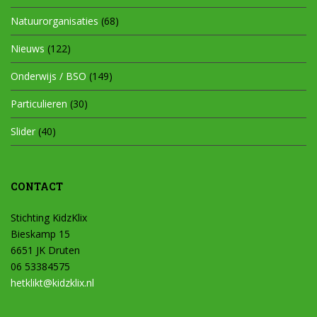
Natuurorganisaties
(68)
Nieuws
(122)
Onderwijs / BSO
(149)
Particulieren
(30)
Slider
(40)
CONTACT
Stichting KidzKlix
Bieskamp 15
6651 JK Druten
06 53384575
hetklikt@kidzklix.nl