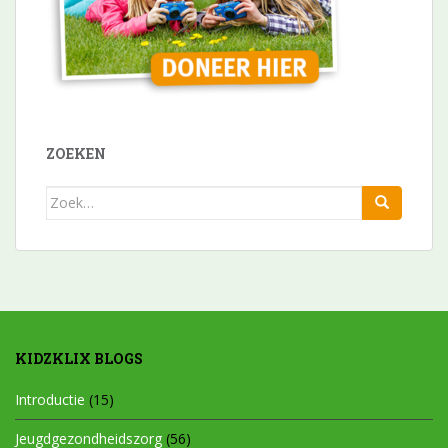
ZOEKEN
Zoek
naar:
KIDZKLIX BLOGS
Introductie
(15)
Jeugdgezondheidszorg
(56)