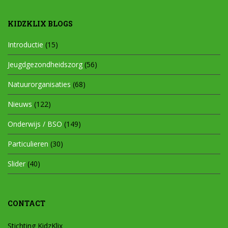
KIDZKLIX BLOGS
Introductie
(15)
Jeugdgezondheidszorg
(56)
Natuurorganisaties
(68)
Nieuws
(122)
Onderwijs / BSO
(149)
Particulieren
(30)
Slider
(40)
CONTACT
Stichting KidzKlix