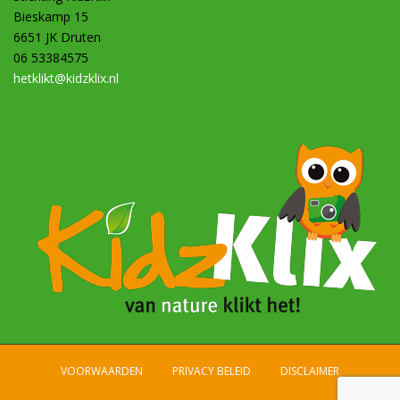
Bieskamp 15
6651 JK Druten
06 53384575
hetklikt@kidzklix.nl
VOORWAARDEN
PRIVACY BELEID
DISCLAIMER