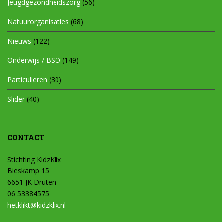
Jeugdgezondheidszorg
(56)
Natuurorganisaties
(68)
Nieuws
(122)
Onderwijs / BSO
(149)
Particulieren
(30)
Slider
(40)
CONTACT
Stichting KidzKlix
Bieskamp 15
6651 JK Druten
06 53384575
hetklikt@kidzklix.nl