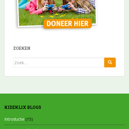
ZOEKEN
Zoek
naar:
KIDZKLIX BLOGS
Introductie
(15)