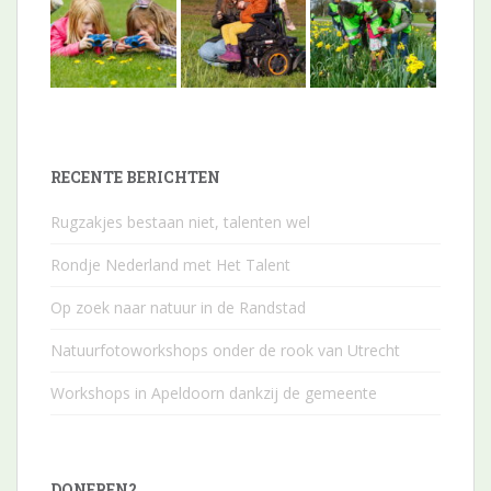
RECENTE BERICHTEN
Rugzakjes bestaan niet, talenten wel
Rondje Nederland met Het Talent
Op zoek naar natuur in de Randstad
Natuurfotoworkshops onder de rook van Utrecht
Workshops in Apeldoorn dankzij de gemeente
DONEREN?